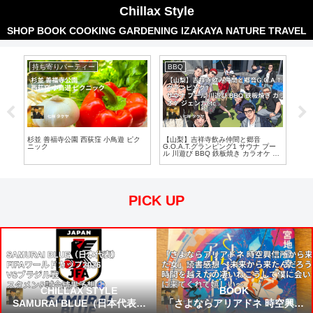
Chillax Style
SHOP
BOOK
COOKING
GARDENING
IZAKAYA
NATURE
TRAVEL
持ち寄りパーティー
BBQ
持
杉並 善福寺公園 西荻窪 小鳥遊 ピク
【山梨】吉祥寺飲み仲間と郷音
【吉
ー
ニック
G.O.A.T.グランピング1 サウナ プー
祥
ル 川遊び BBQ 鉄板焼き カラオケ ジ
ェンガetc
PICK UP
CHILLAX STYLE
BOOK
SAMURAI BLUE（日本代表）
「さよならアリアドネ 時空興信