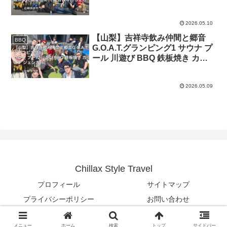
吉祥寺打ち上げ
2026.05.10
【山梨】吉祥寺飲み仲間と郷音
BBQ
G.O.A.T.グランピング1 サウナ プ
ール 川遊び BBQ 鉄板焼き カラ
オケ ジェンガetc
2026.05.09
Chillax Style Travel
プロフィール
サイトマップ
プライバシーポリシー
お問い合わせ
© 2026 Chillax Style Travel.
メニュー
ホーム
検索
トップ
サイドバー