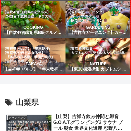
FIFAワールドカップ2026 VSブ
所から来た女」読書感想 ～未来
ラジル戦 スタメン&試合結果予
から来たんだろう時間を越えた
想⚽
の凄いねこうして僕に会いに来
てくれて嬉しい～
COOKING
GARDENING
【自炊47都道府県B級グルメ】
【吉祥寺ガーデニング】ガーデ
24食目！鹿児島県：ぶり大根
ンカフェ☕庭でミスド ポケモン
🍩
IZAKAYA
NATURE
【吉祥寺 バルブ】「年末乾杯」
【東京 樹液採集 カブトムシ ク
【吉祥寺 やきとんなるせ】「本
ワガタムシ】2025年
日の日本酒、手羽先焼き」【吉
祥寺 ルポ】「ビーフシチュー」
山梨県
【山梨】吉祥寺飲み仲間と郷音
グランピング
G.O.A.T.グランピング2 サウナ プ
ール 朝食 世界文化遺産 忍野八海